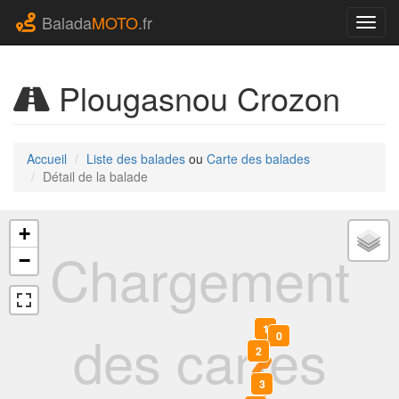
Balada
MOTO
.fr
Navig
Plougasnou Crozon
Accueil
Liste des balades
ou
Carte des balades
Détail de la balade
+
Chargement
−
des cartes
1
0
2
3