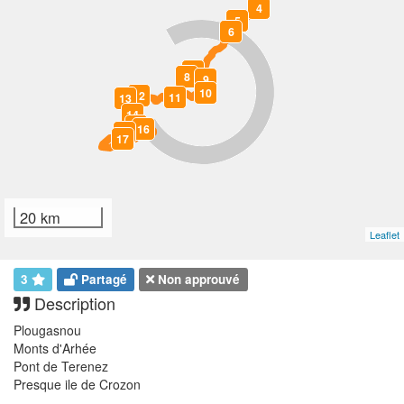
4
5
6
7
8
9
10
12
11
13
14
15
16
18
17
20 km
Leaflet
3
Partagé
Non approuvé
Description
Plougasnou
Monts d'Arhée
Pont de Terenez
Presque ile de Crozon