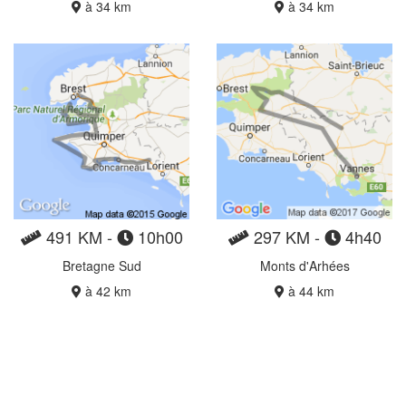
à 34 km
à 34 km
491 KM -
10h00
297 KM -
4h40
Bretagne Sud
Monts d'Arhées
à 42 km
à 44 km