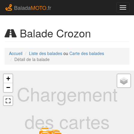
Balada
MOTO
.fr
Navig
Balade Crozon
Accueil
Liste des balades
ou
Carte des balades
Détail de la balade
+
Chargement
−
des cartes
23
22
24
27
21
25
28
35
20
26
30