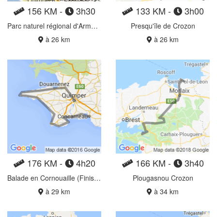
156 KM -
3h30
133 KM -
3h00
Parc naturel régional d'Armorique
Presqu'île de Crozon
à 26 km
à 26 km
176 KM -
4h20
166 KM -
3h40
Balade en Cornouaille (Finistère)
Plougasnou Crozon
à 29 km
à 34 km