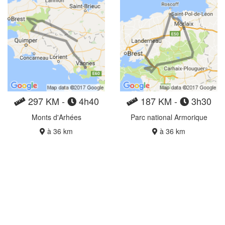
297 KM -
4h40
187 KM -
3h30
Monts d'Arhées
Parc national Armorique
à 36 km
à 36 km