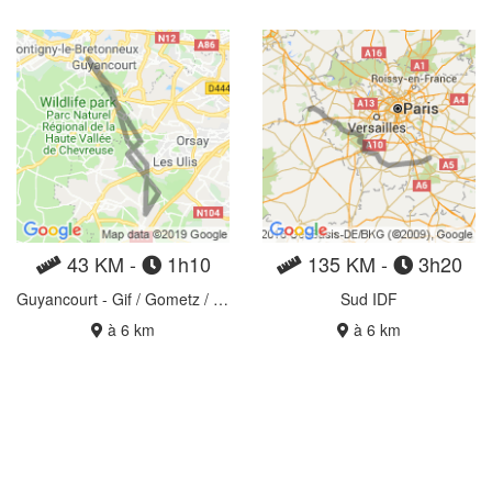
43 KM -
1h10
135 KM -
3h20
Guyancourt - Gif / Gometz / Janvry
Sud IDF
à 6 km
à 6 km