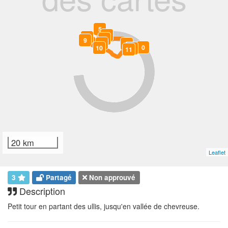
5
4
8
3
6
9
7
2
0
10
1
11
20 km
Leaflet
3
Partagé
Non approuvé
Description
Petit tour en partant des ullis, jusqu'en vallée de chevreuse.