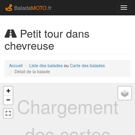
Balada
MOTO
.fr
Navig
Petit tour dans
chevreuse
Accueil
Liste des balades
ou
Carte des balades
Détail de la balade
+
Chargement
−
des cartes