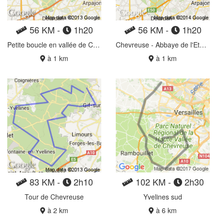
56 KM -
1h20
56 KM -
1h20
Petite boucle en vallée de Chevreuse
Chevreuse - Abbaye de l'Etang
à 1 km
à 1 km
83 KM -
2h10
102 KM -
2h30
Tour de Chevreuse
Yvelines sud
à 2 km
à 6 km