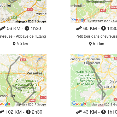
56 KM -
1h20
60 KM -
1h3
vreuse - Abbaye de l'Etang
Petit tour dans chevreus
à 0 km
à 1 km
102 KM -
2h30
43 KM -
1h1