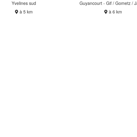
Yvelines sud
Guyancourt - Gif / Gometz / 
à 5 km
à 6 km