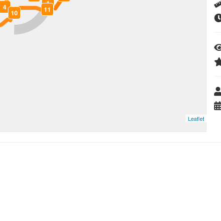
1
4
11
10
Leaflet