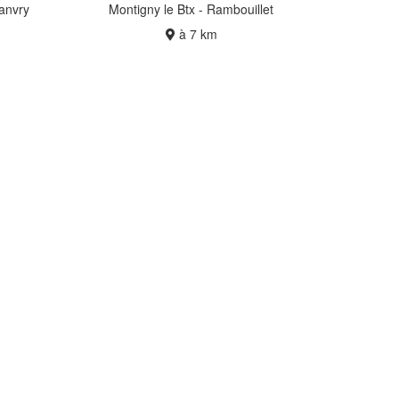
Janvry
Montigny le Btx - Rambouillet
à 7 km