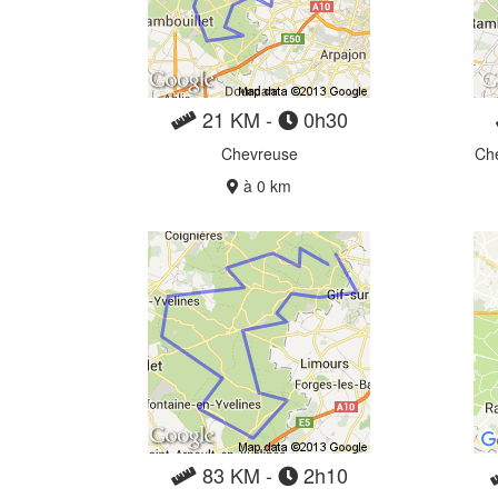
21 KM -
0h30
Chevreuse
Che
à 0 km
83 KM -
2h10