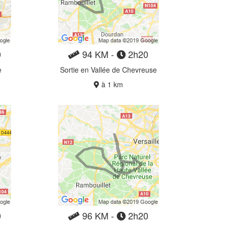
0
94 KM -
2h20
e
Sortie en Vallée de Chevreuse
à 1 km
0
96 KM -
2h20