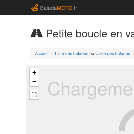
Balada
MOTO
.fr
Petite boucle en v
Accueil
Liste des balades
ou
Carte des balades
+
Chargemen
−