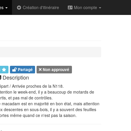
des
Création d'itinéraire
Mon compte
3
Partagé
Non approuvé
Description
part / Arrivée proches de la N118.
tention le week-end, il y a beaucoup de motards de
rtis, et pas mal de contrôles.
 macadam est en majorité en bon état, mais attention
x descentes en sous-bois, il y a souvent des feuilles
rtes même quand ce n'est pas la saison.