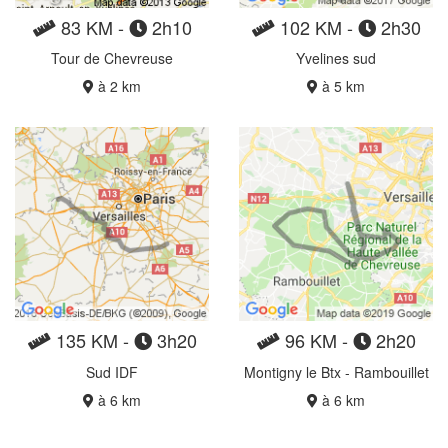
83 KM -
2h10
102 KM -
2h30
Tour de Chevreuse
Yvelines sud
à 2 km
à 5 km
135 KM -
3h20
96 KM -
2h20
Sud IDF
Montigny le Btx - Rambouillet
à 6 km
à 6 km