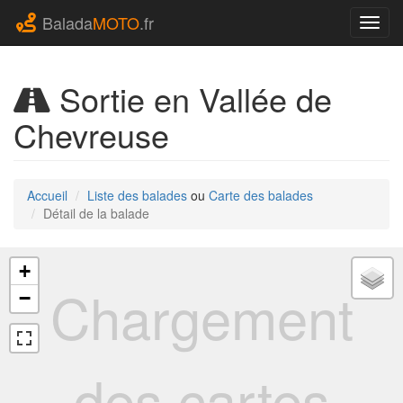
Balada
MOTO
.fr
Navig
Sortie en Vallée de
Chevreuse
Accueil
Liste des balades
ou
Carte des balades
Détail de la balade
+
Chargement
−
des cartes