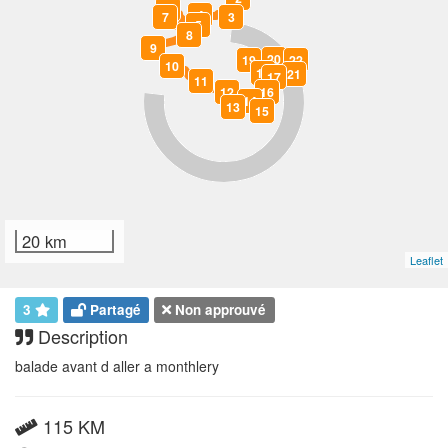
6
4
7
3
5
8
9
20
19
22
10
18
21
17
11
12
16
14
13
15
20 km
Leaflet
3
Partagé
Non approuvé
Description
balade avant d aller a monthlery
115 KM