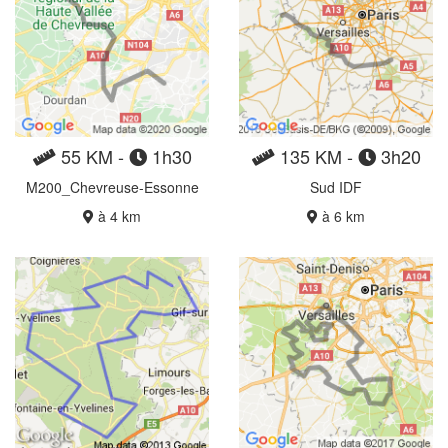
55 KM -
1h30
135 KM -
3h20
M200_Chevreuse-Essonne
Sud IDF
à 4 km
à 6 km