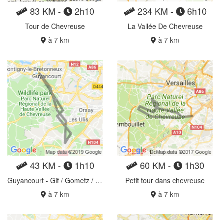
83 KM -
2h10
234 KM -
6h10
Tour de Chevreuse
La Vallée De Chevreuse
à 7 km
à 7 km
43 KM -
1h10
60 KM -
1h30
Guyancourt - Gif / Gometz / Janvry
Petit tour dans chevreuse
à 7 km
à 7 km