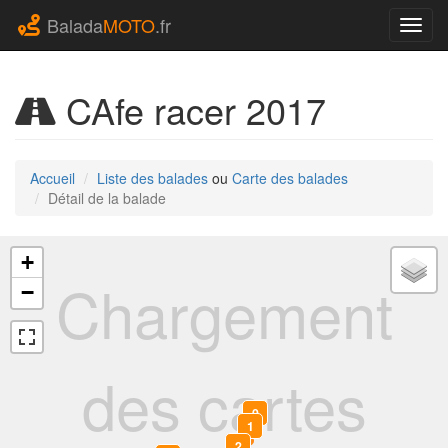
Balada
MOTO
.fr
Navig
CAfe racer 2017
Accueil
Liste des balades
ou
Carte des balades
Détail de la balade
+
Chargement
−
des cartes
0
1
2