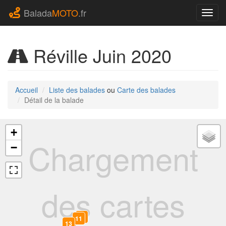
Balada
MOTO
.fr
Navig
Réville Juin 2020
Accueil
Liste des balades
ou
Carte des balades
Détail de la balade
+
Chargement
−
des cartes
12
11
13