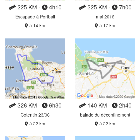
225 KM -
4h10
325 KM -
7h00
Escapade à Portbail
mai 2016
à 14 km
à 17 km
326 KM -
6h30
140 KM -
2h40
Cotentin 23/06
balade du déconfinement
à 22 km
à 22 km