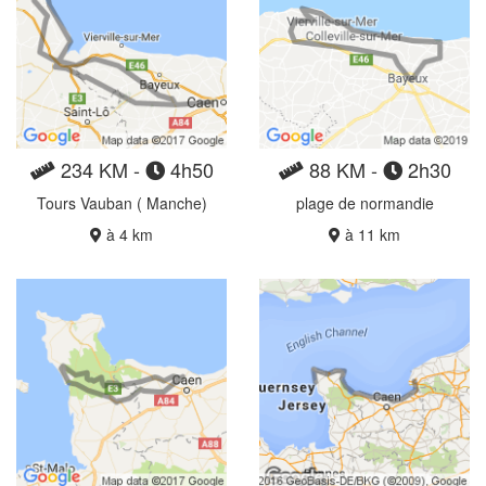
234 KM -
4h50
88 KM -
2h30
Tours Vauban ( Manche)
plage de normandie
à 4 km
à 11 km