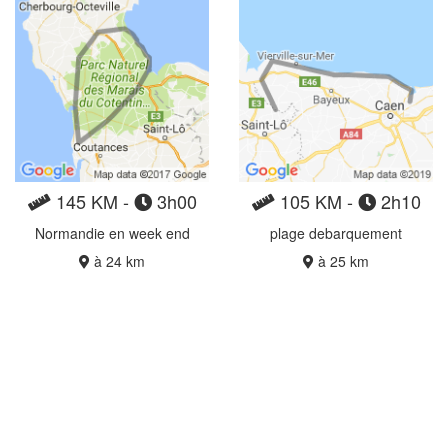
145 KM -
3h00
105 KM -
2h10
Normandie en week end
plage debarquement
à 24 km
à 25 km