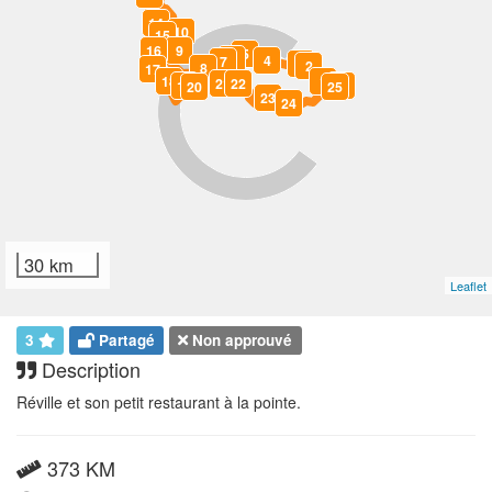
14
10
15
16
9
5
6
4
7
3
2
8
17
18
1
21
22
19
26
0
20
25
23
24
30 km
Leaflet
3
Partagé
Non approuvé
Description
Réville et son petit restaurant à la pointe.
373 KM