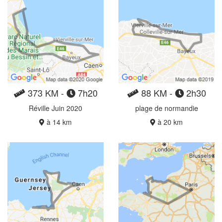
373 KM -
7h20
88 KM -
2h30
Réville Juin 2020
plage de normandie
à 14 km
à 20 km