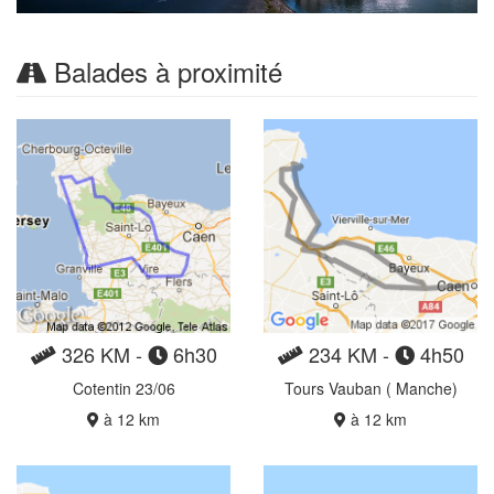
Balades à proximité
326 KM -
6h30
234 KM -
4h50
Cotentin 23/06
Tours Vauban ( Manche)
à 12 km
à 12 km