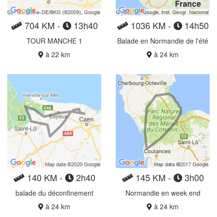
704 KM -
13h40
1036 KM -
14h50
TOUR MANCHE 1
Balade en Normandie de l'été
à 22 km
à 24 km
140 KM -
2h40
145 KM -
3h00
balade du déconfinement
Normandie en week end
à 24 km
à 24 km