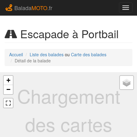
Balada
MOTO
.fr
Navig
Escapade à Portbail
Accueil
Liste des balades
ou
Carte des balades
Détail de la balade
+
Chargement
−
des cartes