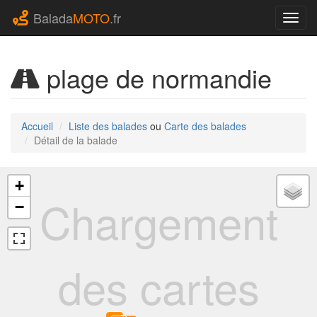
Balada
MOTO
.fr
Navig
plage de normandie
Accueil
Liste des balades
ou
Carte des balades
Détail de la balade
+
Chargement
−
des cartes