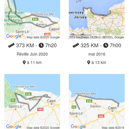
373 KM -
7h20
325 KM -
7h00
Réville Juin 2020
mai 2016
à 11 km
à 13 km