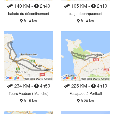
140 KM -
2h40
105 KM -
2h10
balade du déconfinement
plage debarquement
à 14 km
à 14 km
234 KM -
4h50
225 KM -
4h10
Tours Vauban ( Manche)
Escapade à Portbail
à 15 km
à 20 km