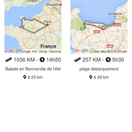
1036 KM -
14h50
257 KM -
5h30
Balade en Normandie de l'été
plage debarquement
à 23 km
à 29 km